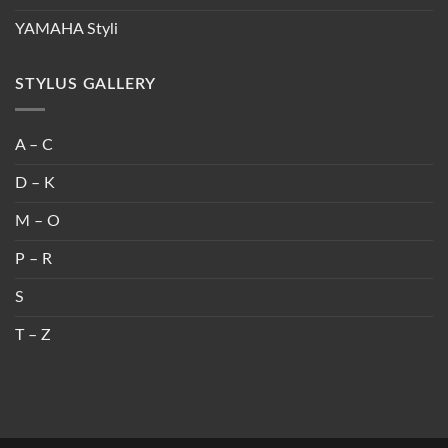
YAMAHA Styli
STYLUS GALLERY
A – C
D – K
M – O
P – R
S
T – Z